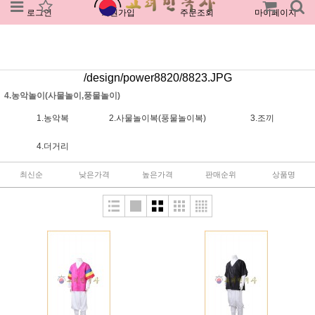
로그인
회원가입
주문조회
마이페이지
/design/power8820/8823.JPG
4.농악놀이(사물놀이,풍물놀이)
1.농악복
2.사물놀이복(풍물놀이복)
3.조끼
4.더거리
최신순
낮은가격
높은가격
판매순위
상품명