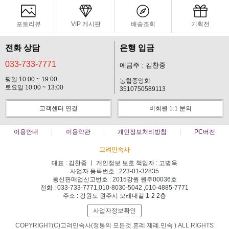
포토리뷰
VIP 게시판
배송조회
기획전
전화 상담
은행 입금
033-733-7771
예금주 : 김찬중
평일 10:00 ~ 19:00
농협중앙회
토요일 10:00 ~ 13:00
3510750589113
고객센터 연결
비회원 1:1 문의
이용안내
이용약관
개인정보처리방침
PC버전
고려민속사
대표 : 김찬중 ㅣ 개인정보 보호 책임자 : 고병욱
사업자 등록번호 : 223-01-32835
통신판매업신고번호 : 2015강원 원주00036호
전화 : 033-733-7771,010-8030-5042 ,010-4885-7771
주소 : 강원도 원주시 모래내길 1-2 2층
사업자정보확인
COPYRIGHT(C)고려민속사(정통의 모든것.혼례.제례.민속 ) ALL RIGHTS