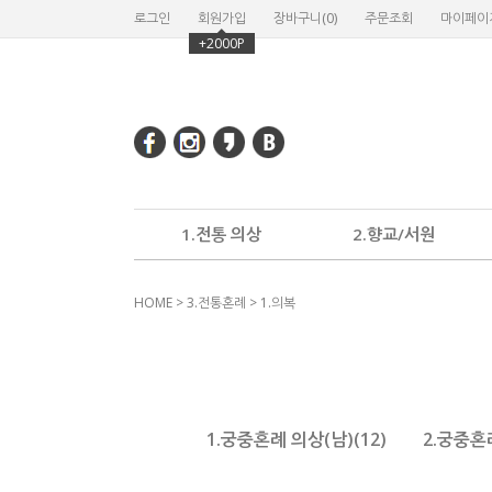
로그인
회원가입
장바구니(
0
)
주문조회
마이페이
+2000P
1.전통 의상
2.향교/서원
HOME
>
3.전통혼례
>
1.의복
1.궁중혼례 의상(남)(12)
2.궁중혼례