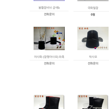
봉황잠비녀 금색b
국화떨잠
전화문의
0원
어사화-(암행어사모) 좌측
막사모
전화문의
전화문의