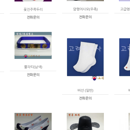
암행어사모(우측)
고급명
꽃진주쪽두리
전화문의
전화문의
뿔각띠(남색)
전화문의
버선 (일반)
전화문의