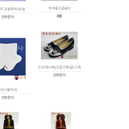
옥색중고급술띠
주 검정쪽머리(대)
0원
전화문의
갓신/태사혜(고급가죽/굽) 가죽
전화문의
버선 (꽃버선)
전화문의