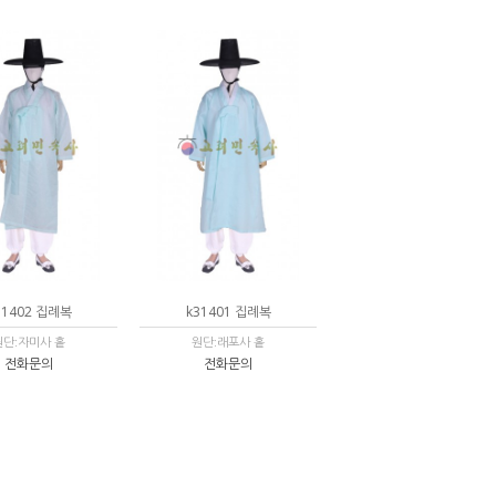
31402 집례복
k31401 집례복
원단:자미사 홑
원단:래포사 홑
전화문의
전화문의