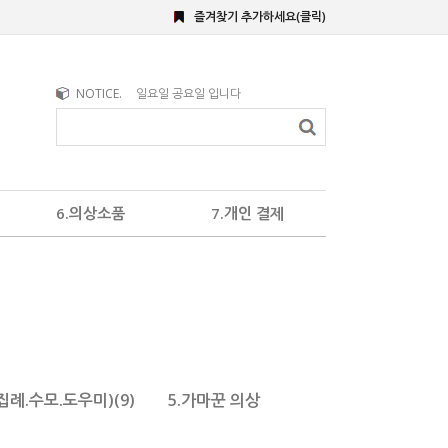
즐겨찾기 추가하세요(클릭)
NOTICE.
일요일 공요일 입니다
6.의상소품
7.개인 결제
집례.수모.도우미)(9)
5.가마꾼 의상