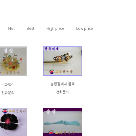
Hot
Best
High price
Low price
봉황잠비녀 금색
국화떨잠
전화문의
전화문의