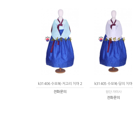
k31406 수모복-저고리 치마 2
k31405 수모복-당의 치마
전화문의
원단:자미사
전화문의