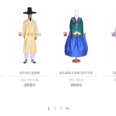
k31403 집례복
k31404 수모복-당의 치마
k
원단:자미사 홑
원단:자미사
전화문의
전화문의
1
2
3
>>