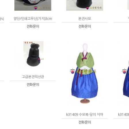
양단/인쇄고무신(가지)3cm
본견사모
퍼식
전화문의
전화문의
고급본견익선관
전화문의
k31409 수모복-당의 치마
k314
전화문의