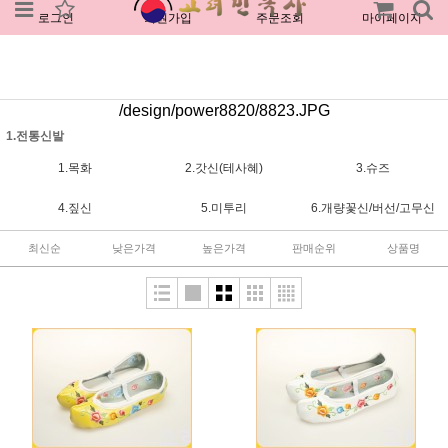
로그인
회원가입
주문조회
마이페이지
/design/power8820/8823.JPG
1.전통신발
1.목화
2.갓신(테사혜)
3.슈즈
4.짚신
5.미투리
6.개량꽃신/버선/고무신
최신순
낮은가격
높은가격
판매순위
상품명