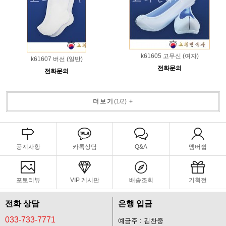
k61605 고무신 (여자)
k61607 버선 (일반)
전화문의
전화문의
더보기
(
1
/
2
)
+
공지사항
카톡상담
Q&A
멤버쉽
포토리뷰
VIP 게시판
배송조회
기획전
전화 상담
은행 입금
033-733-7771
예금주 : 김찬중