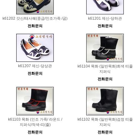
k61202 갓신/태사혜(중급/인조가죽 /굽)
k61201 제신-당하관
전화문의
전화문의
k61207 제신-당상관
k61104 목화 (일반목화)희색 띠줄
지퍼식
전화문의
전화문의
k61103 목화 (인조 가죽/ 라운드 /
k61102 목화 (일반목화)검정 띠줄
지퍼식/적색-띠(줄)
지퍼식
전화문의
전화문의