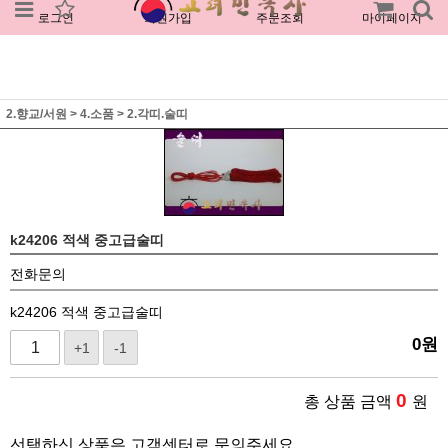
로그인
회원가입
주문조회
마이페이지
2.향교/서원
>
4.소품
>
2.각띠.술띠
k24206 적색 중고급술띠
전화문의
k24206 적색 중고급술띠
0
원
+1
-1
0
총 상품 금액
원
선택하신 상품은 고객센터로 문의주세요.