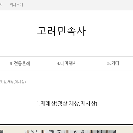
지
회사소개
3.전통혼례
4.테마행사
5.기타
(젯상,제상,제사상)
1.제례상(젯상,제상,제사상)