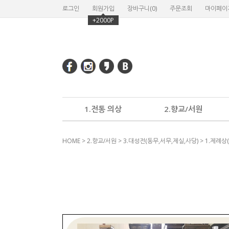
로그인
회원가입
장바구니(
0
)
주문조회
마이페이
+2000P
1.전통 의상
2.향교/서원
HOME
>
2.향교/서원
>
3.대성전(동무,서무,제실,사당)
>
1.제례상