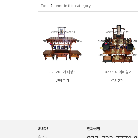
Total
3
items in this category
a23201 제례상3
a23202 제례상2
전화문의
전화문의
GUIDE
전화상담
홈으로