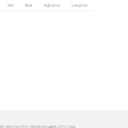
Hot
Best
High price
Low price
:033-733-7771 / 헨드폰:010-4885-7771 | FAX: